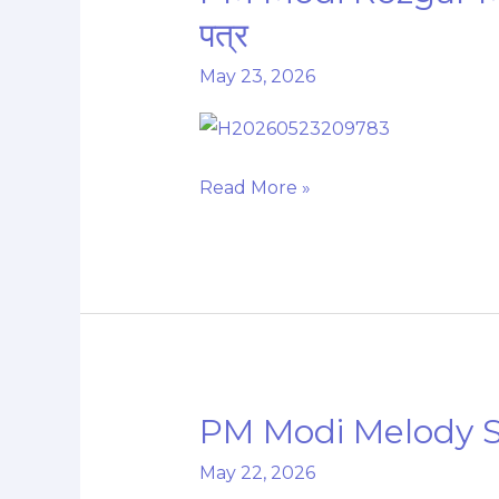
Modi
पत्र
Rozgar
May 23, 2026
Mela
2026:
51,000
युवाओं
Read More »
को
मिले
सरकारी
नौकरी
के
नियुक्ति
पत्र
PM Modi Melody S
PM
Modi
May 22, 2026
Melody