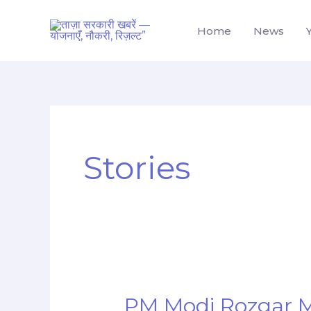
Skip
to
Home
News
content
Stories
PM Modi Rozgar Mela 
PM