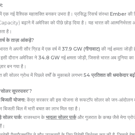
र:
्र में एक नई वैश्विक महाशक्ति बनकर उभरा है। प्रसिद्ध रिसर्च संस्था
Ember
की र
Capacity) बढ़ाने में अमेरिका को पीछे छोड़ दिया है। यह भारत की आत्मनिर्भरता 
ता है।
सर्च के ताज़ा आंकड़े?
ारत ने अपनी सौर ग्रिड में एक वर्ष में
37.9 GW (गीगावाट)
की नई क्षमता जोड़ी 
इसी दौरान अमेरिका ने
34.8 GW
नई क्षमता जोड़ी, जिससे भारत अब दुनिया का 
ज़ार बन गया है।
 की सोलर ग्रोथ में पिछले वर्षों के मुकाबले लगभग
54 प्रतिशत की धमाकेदार बढ़
 ‘सोलर सुपरपावर’?
्त बिजली योजना:
केंद्र सरकार की इस योजना से रूफटॉप सोलर को जन-आंदोलन बना
बिजली बिल में भारी बचत का लाभ मिल रहा है।
़े सोलर पार्क:
राजस्थान के
भादला सोलर पार्क
और गुजरात के कच्छ जैसे मेगा प्रोज
हैं।
्वदेशी मैन्युफैक्चरिंग ने सौर उपकरणों के लिए विदेशी निर्भरता कम की है, जिससे दे