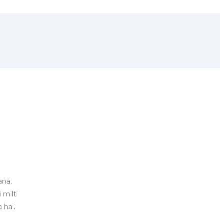
ana,
 milti
 hai.