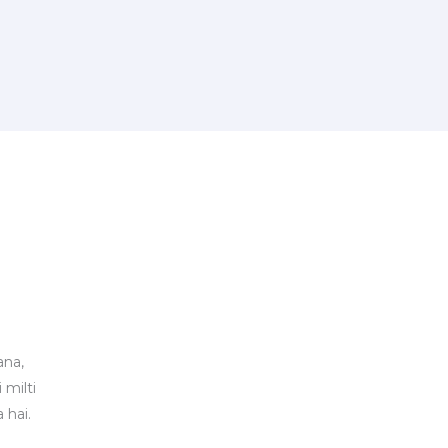
ana,
 milti
 hai.