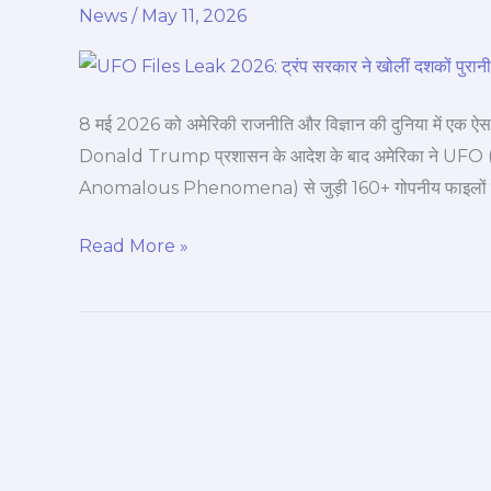
News
/
May 11, 2026
2026:
ट्रंप
सरकार
ने
8 मई 2026 को अमेरिकी राजनीति और विज्ञान की दुनिया में एक ऐस
खोलीं
Donald Trump प्रशासन के आदेश के बाद अमेरिका ने U
दशकों
Anomalous Phenomena) से जुड़ी 160+ गोपनीय फाइलों को सा
पुरानी
रहस्यमयी
Read More »
फाइलें,
दुनिया
भर
में
मचा
हड़कंप!
👽