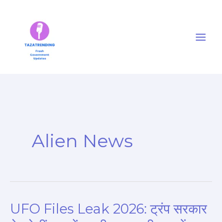
Skip
to
content
Alien News
UFO Files Leak 2026: ट्रंप सरकार
UFO
Files