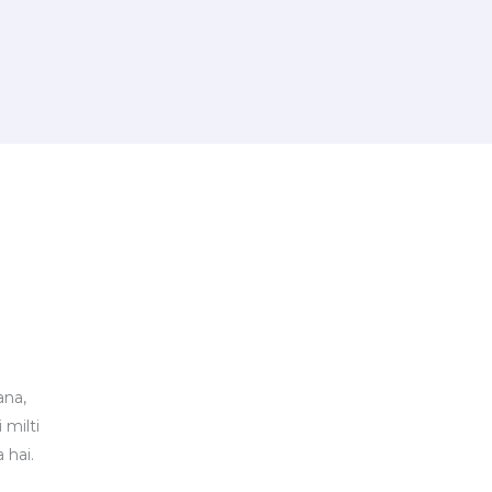
ana,
 milti
 hai.