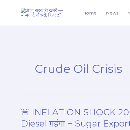
Skip
to
Home
News
content
Crude Oil Crisis
🚨 INFLATION SHOCK 2026: 
🚨
INFLATION
Diesel महंगा + Sugar Expor
SHOCK