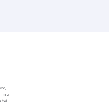
ana,
 milti
 hai.