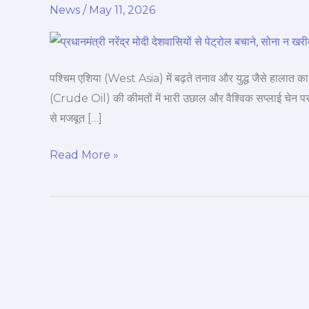
News
/
May 11, 2026
PM
मोदी
का
बड़ा
पश्चिम एशिया (West Asia) में बढ़ते तनाव और युद्ध जैसे हालात का 
संदेश:
(Crude Oil) की कीमतों में भारी उछाल और वैश्विक सप्लाई चेन पर द
‘पेट्रोल
से मजबूत […]
बचाएं,
सोना
Read More »
छोड़ें
और
WFH
अपनाएं’—
क्या
है
पूरा