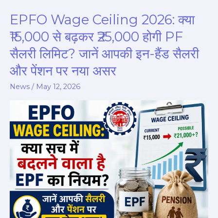
EPFO Wage Ceiling 2026: क्या
EPFO
Wage
₹15,000 से बढ़कर ₹25,000 होगी PF
Ceiling
सैलरी लिमिट? जानें आपकी इन-हैंड सैलरी
2026:
और पेंशन पर नया असर
क्या
₹15,000
News
/
May 12, 2026
से
बढ़कर
₹25,000
होगी
PF
सैलरी
लिमिट?
जानें
आपकी
इन-