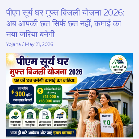
पीएम सूर्य घर मुफ्त बिजली योजना 2026:
पीएम
सूर्य
अब आपकी छत सिर्फ छत नहीं, कमाई का
घर
नया जरिया बनेगी
मुफ्त
बिजली
Yojana
/
May 21, 2026
योजना
2026:
अब
आपकी
छत
सिर्फ
छत
नहीं,
कमाई
का
नया