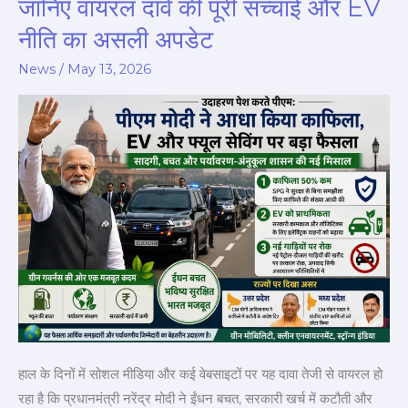
जानिए वायरल दावे की पूरी सच्चाई और EV
ने
नीति का असली अपडेट
आधा
किया
News
/
May 13, 2026
अपना
काफिला?
जानिए
वायरल
दावे
की
पूरी
सच्चाई
और
EV
नीति
का
हाल के दिनों में सोशल मीडिया और कई वेबसाइटों पर यह दावा तेजी से वायरल हो
असली
रहा है कि प्रधानमंत्री नरेंद्र मोदी ने ईंधन बचत, सरकारी खर्च में कटौती और