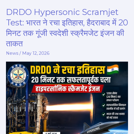
DRDO Hypersonic Scramjet
DRDO
Hypersonic
Test: भारत ने रचा इतिहास, हैदराबाद में 20
Scramjet
मिनट तक गूंजी स्वदेशी स्क्रैमजेट इंजन की
Test:
ताकत
भारत
ने
News
/
May 12, 2026
रचा
इतिहास,
हैदराबाद
में
20
मिनट
तक
गूंजी
स्वदेशी
स्क्रैमजेट