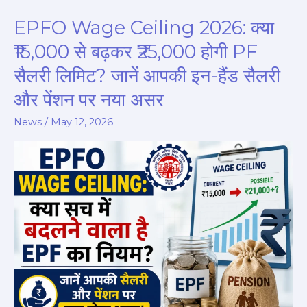
EPFO Wage Ceiling 2026: क्या
EPFO
Wage
₹15,000 से बढ़कर ₹25,000 होगी PF
Ceiling
सैलरी लिमिट? जानें आपकी इन-हैंड सैलरी
2026:
और पेंशन पर नया असर
क्या
₹15,000
News
/
May 12, 2026
से
बढ़कर
₹25,000
होगी
PF
सैलरी
लिमिट?
जानें
आपकी
इन-