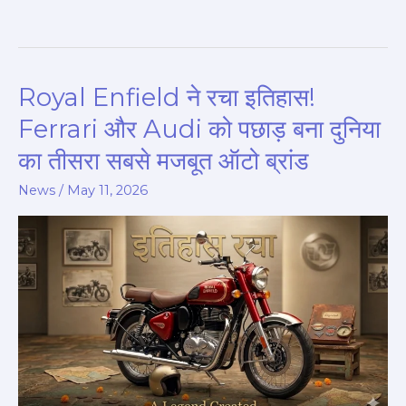
Royal Enfield ने रचा इतिहास!
Royal
Enfield
Ferrari और Audi को पछाड़ बना दुनिया
ने
का तीसरा सबसे मजबूत ऑटो ब्रांड
रचा
इतिहास!
News
/
May 11, 2026
Ferrari
और
Audi
को
पछाड़
बना
दुनिया
का