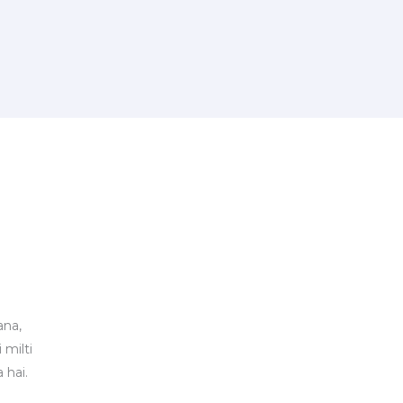
ana,
 milti
 hai.