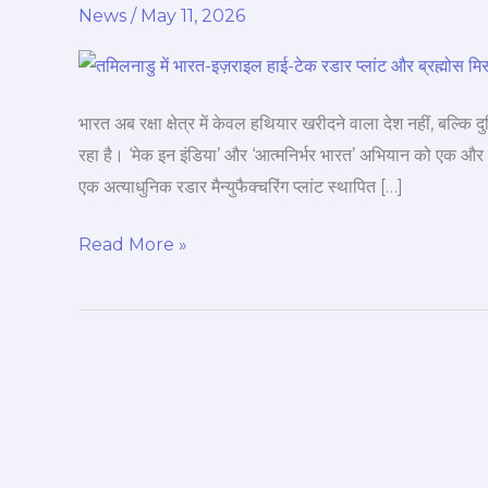
News
/
May 11, 2026
भारत
की
महाछलांग:
अब
भारत अब रक्षा क्षेत्र में केवल हथियार खरीदने वाला देश नहीं, बल्कि
तमिलनाडु
रहा है। ‘मेक इन इंडिया’ और ‘आत्मनिर्भर भारत’ अभियान को एक औ
में
एक अत्याधुनिक रडार मैन्युफैक्चरिंग प्लांट स्थापित […]
बनेगा
दुश्मनों
Read More »
का
काल,
इज़राइल
के
साथ
हुई
बड़ी