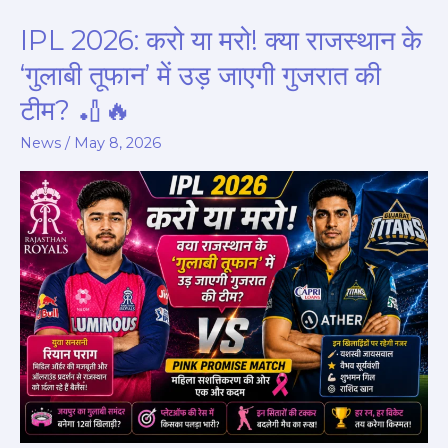
IPL 2026: करो या मरो! क्या राजस्थान के
IPL
2026:
‘गुलाबी तूफान’ में उड़ जाएगी गुजरात की
करो
टीम? 🏏🔥
या
मरो!
News
/
May 8, 2026
क्या
राजस्थान
के
‘गुलाबी
तूफान’
में
उड़
जाएगी
गुजरात
की
टीम?