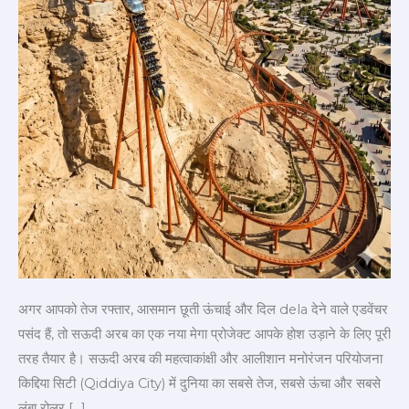
में
बना
दुनिया
का
सबसे
खतरनाक
रोलर
कोस्टर
अगर आपको तेज रफ्तार, आसमान छूती ऊंचाई और दिल dela देने वाले एडवेंचर
पसंद हैं, तो सऊदी अरब का एक नया मेगा प्रोजेक्ट आपके होश उड़ाने के लिए पूरी
तरह तैयार है। सऊदी अरब की महत्वाकांक्षी और आलीशान मनोरंजन परियोजना
किद्दिया सिटी (Qiddiya City) में दुनिया का सबसे तेज, सबसे ऊंचा और सबसे
लंबा रोलर […]