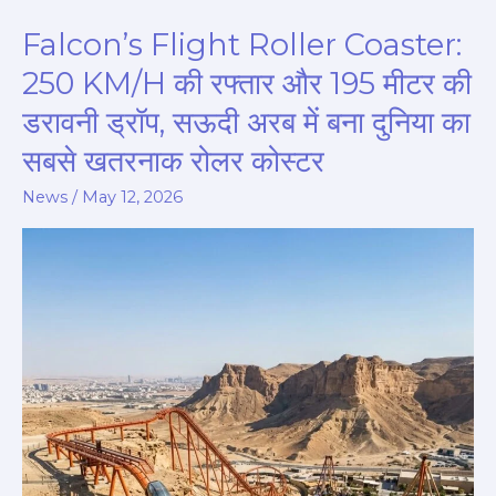
Falcon’s Flight Roller Coaster:
Falcon’s
Flight
250 KM/H की रफ्तार और 195 मीटर की
Roller
डरावनी ड्रॉप, सऊदी अरब में बना दुनिया का
Coaster:
सबसे खतरनाक रोलर कोस्टर
250
KM/H
News
/
May 12, 2026
की
रफ्तार
और
195
मीटर
की
डरावनी
ड्रॉप,
सऊदी
अरब