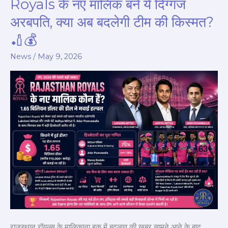
Royals के नए मालिक बने ये दिग्गज
सबसे
अरबपति, क्या अब बदलेगी टीम की किस्मत?
बड़ी
🏏💰
डील!
Rajasthan
News
/
May 9, 2026
Royals
के
नए
मालिक
बने
ये
दिग्गज
अरबपति,
क्या
अब
बदलेगी
टीम
राजस्थान रॉयल्स के मालिकाना हक में बदलाव की खबर सामने आने के बाद