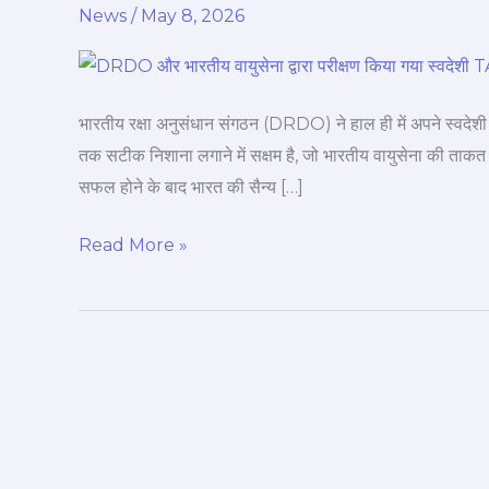
News
/
May 8, 2026
Weapon:
चीन-
पाकिस्तान
की
भारतीय रक्षा अनुसंधान संगठन (DRDO) ने हाल ही में अपने स्व
खैर
तक सटीक निशाना लगाने में सक्षम है, जो भारतीय वायुसेना की ता
नहीं!
सफल होने के बाद भारत की सैन्य […]
भारत
ने
Read More »
किया
स्वदेशी
‘तारा’
मिसाइल
का
सफल
टेस्ट