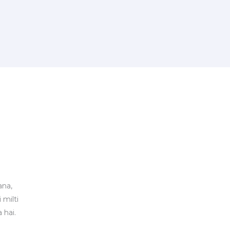
ana,
 milti
 hai.