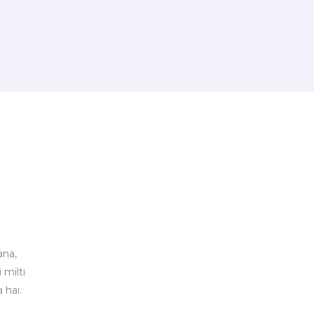
ana,
 milti
 hai.