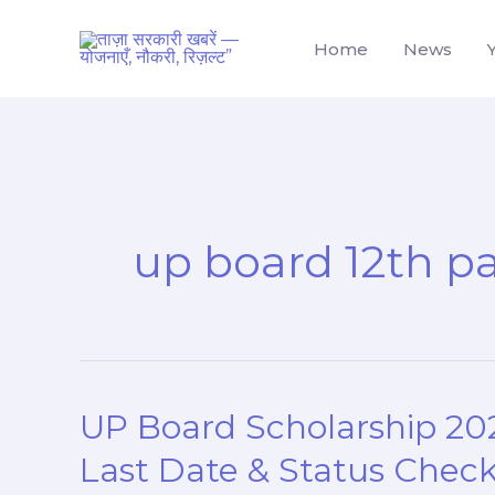
Skip
to
Home
News
content
up board 12th pa
UP Board Scholarship 2026
UP
Board
Last Date & Status Chec
Scholarship