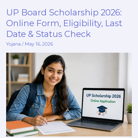
UP Board Scholarship 2026:
UP
Board
Online Form, Eligibility, Last
Scholarship
Date & Status Check
2026:
Online
Yojana
/
May 16, 2026
Form,
Eligibility,
Last
Date
&
Status
Check