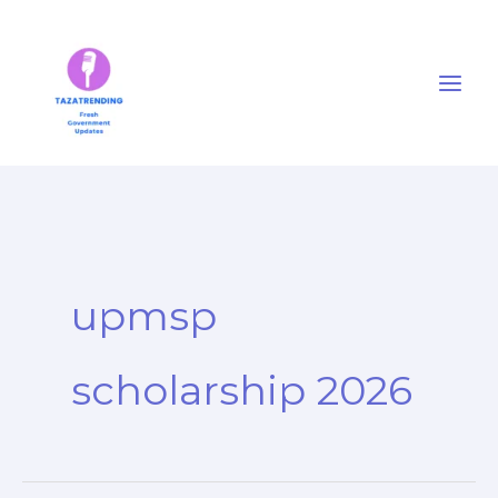
Skip
to
content
upmsp
scholarship 2026