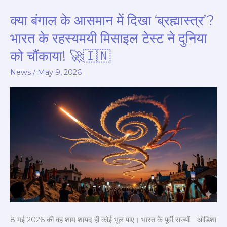
क्या बंगाल के आसमान में दिखा ‘ब्रह्मास्त्र’?
क्या
बंगाल
भारत के रहस्यमयी मिसाइल टेस्ट ने दुनिया
के
को चौंकाया! 🚀🇮🇳
आसमान
में
News
/
May 9, 2026
दिखा
‘ब्रह्मास्त्र’?
भारत
के
रहस्यमयी
मिसाइल
टेस्ट
ने
दुनिया
को
8 मई 2026 की वह शाम शायद ही कोई भूल पाए। भारत के पूर्वी राज्यों—ओडिशा
चौंकाया!