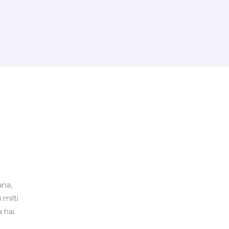
ana,
 milti
 hai.