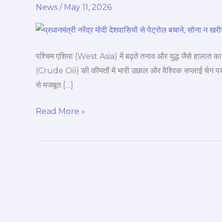
News
/
May 11, 2026
PM
मोदी
का
बड़ा
पश्चिम एशिया (West Asia) में बढ़ते तनाव और युद्ध जैसे हालात का 
संदेश:
(Crude Oil) की कीमतों में भारी उछाल और वैश्विक सप्लाई चेन पर द
‘पेट्रोल
से मजबूत […]
बचाएं,
सोना
Read More »
छोड़ें
और
WFH
अपनाएं’—
क्या
है
पूरा