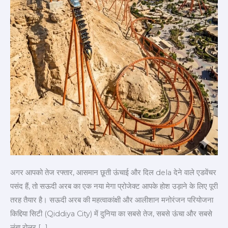
में
बना
दुनिया
का
सबसे
खतरनाक
रोलर
कोस्टर
अगर आपको तेज रफ्तार, आसमान छूती ऊंचाई और दिल dela देने वाले एडवेंचर
पसंद हैं, तो सऊदी अरब का एक नया मेगा प्रोजेक्ट आपके होश उड़ाने के लिए पूरी
तरह तैयार है। सऊदी अरब की महत्वाकांक्षी और आलीशान मनोरंजन परियोजना
किद्दिया सिटी (Qiddiya City) में दुनिया का सबसे तेज, सबसे ऊंचा और सबसे
लंबा रोलर […]