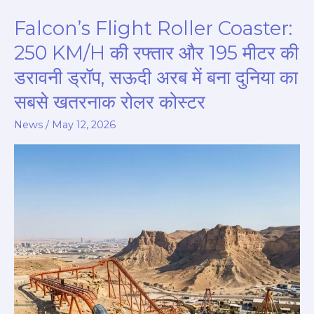
Falcon’s Flight Roller Coaster:
Falcon’s
Flight
250 KM/H की रफ्तार और 195 मीटर की
Roller
डरावनी ड्रॉप, सऊदी अरब में बना दुनिया का
Coaster:
सबसे खतरनाक रोलर कोस्टर
250
KM/H
News
/
May 12, 2026
की
रफ्तार
और
195
मीटर
की
डरावनी
ड्रॉप,
सऊदी
अरब