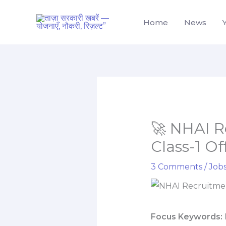
Skip
to
Home
News
content
🚀 NHAI Rec
Class-1 Offi
3 Comments
/
Job
Focus Keywords: