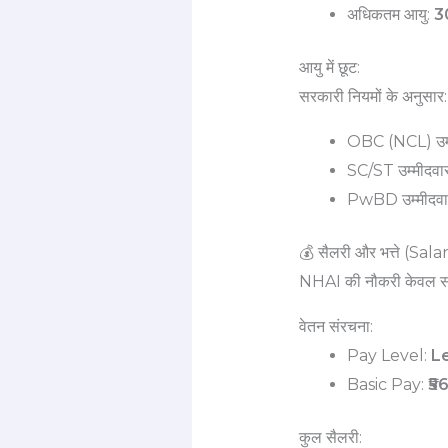
अधिकतम आयु:
30
आयु में छूट:
सरकारी नियमों के अनुसार:
OBC (NCL) उम्मी
SC/ST उम्मीदवारो
PwBD उम्मीदवारो
💰 सैलरी और भत्ते (Sa
NHAI की नौकरी केवल सम्म
वेतन संरचना:
Pay Level:
Le
Basic Pay:
₹56
कुल सैलरी: