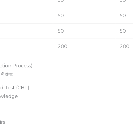
50
50
50
50
50
50
200
200
lection Process)
में होगा:
d Test (CBT)
owledge
irs