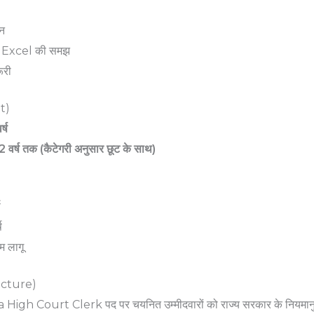
ान
Excel की समझ
ूरी
t)
्ष
 वर्ष तक (कैटेगरी अनुसार छूट के साथ)
ष
ष
म लागू
ucture)
h Court Clerk पद पर चयनित उम्मीदवारों को राज्य सरकार के नियमानुसा