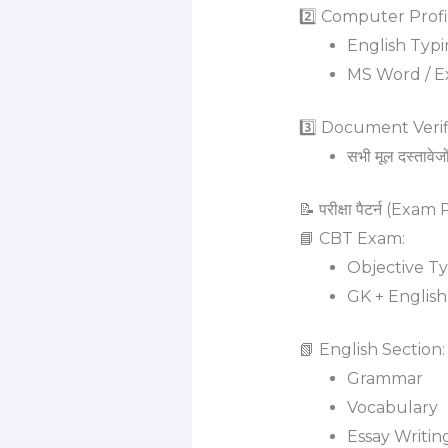
2️⃣ Computer Profi
English Typi
MS Word / Ex
3️⃣ Document Verif
सभी मूल दस्तावेजो
📝 परीक्षा पैटर्न (Exa
📘 CBT Exam:
Objective T
GK + English
📗 English Section:
Grammar
Vocabulary
Essay Writin