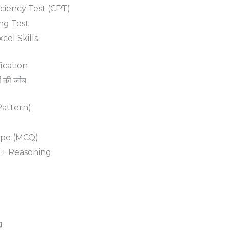
ciency Test (CPT)
ng Test
cel Skills
ication
ं की जांच
m Pattern)
ype (MCQ)
 + Reasoning
g