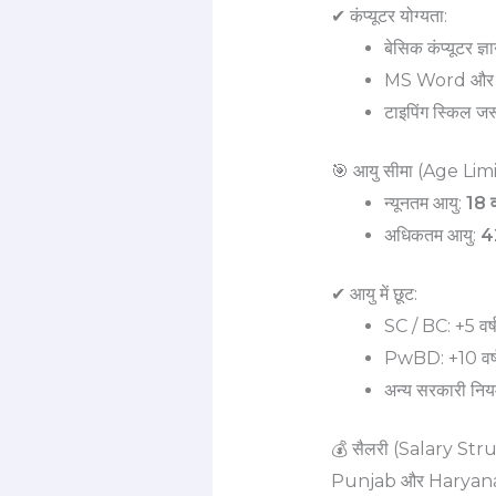
✔ कंप्यूटर योग्यता:
बेसिक कंप्यूटर ज्ञ
MS Word और 
टाइपिंग स्किल जर
🎯 आयु सीमा (Age Limi
न्यूनतम आयु:
18 वर
अधिकतम आयु:
42
✔ आयु में छूट:
SC / BC: +5 वर्
PwBD: +10 वर्
अन्य सरकारी निय
💰 सैलरी (Salary Str
Punjab और Haryana Hig