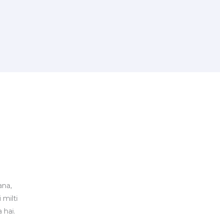
ana,
 milti
 hai.