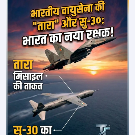
की
खैर
नहीं!
भारत
ने
किया
स्वदेशी
‘तारा’
मिसाइल
का
सफल
टेस्ट