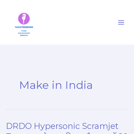
Skip
to
content
Make in India
DRDO Hypersonic Scramjet
DRDO
Hypersonic