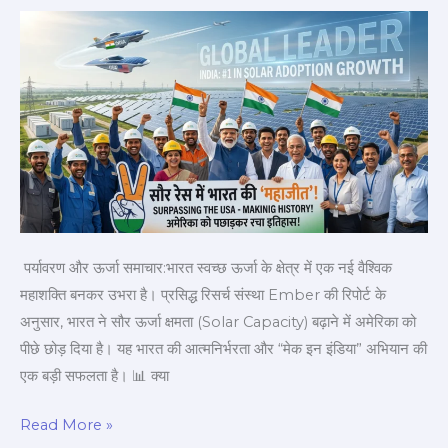
में
भारत
की
महाजीत,
अमेरिका
को
पछाड़कर
चीन
के
बाद
पर्यावरण और ऊर्जा समाचार:भारत स्वच्छ ऊर्जा के क्षेत्र में एक नई वैश्विक
बना
महाशक्ति बनकर उभरा है। प्रसिद्ध रिसर्च संस्था Ember की रिपोर्ट के
दुनिया
अनुसार, भारत ने सौर ऊर्जा क्षमता (Solar Capacity) बढ़ाने में अमेरिका को
का
पीछे छोड़ दिया है। यह भारत की आत्मनिर्भरता और “मेक इन इंडिया” अभियान की
दूसरा
एक बड़ी सफलता है। 📊 क्या
सबसे
बड़ा
Read More »
सौर