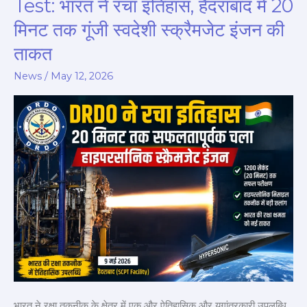
Test: भारत ने रचा इतिहास, हैदराबाद में 20
Scramjet
मिनट तक गूंजी स्वदेशी स्क्रैमजेट इंजन की
Test:
ताकत
भारत
ने
News
/
May 12, 2026
रचा
इतिहास,
हैदराबाद
में
20
मिनट
तक
गूंजी
स्वदेशी
स्क्रैमजेट
इंजन
की
भारत ने रक्षा तकनीक के क्षेत्र में एक और ऐतिहासिक और युगांतरकारी उपलब्धि